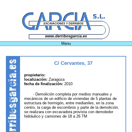
EXCAVACIONES Y DERRIBOS
www.derribosgarcia.es
Menu
Inicio
La Empresa
Servicios
Trabajos Realizados
C/ Cervantes, 37
Maquinaria
Medio Ambiente
Contacto
propietario:
localización:
Zaragoza
fecha de finalización:
2010
- Demolición completa por medios manuales y
mecánicos de un edificio de viviendas de 5 plantas de
estructura de hormigón, entre medianiles, en la zona
centro, la carga de escombros y parte de la demolición,
se realizara con excavadora provista con demoledor
hidráulico y camiones de 18 a 26 TM